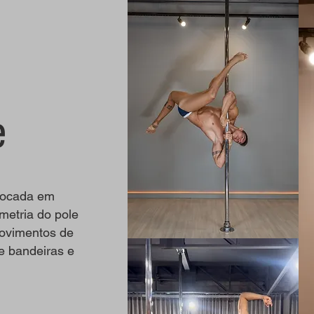
e
 focada em
metria do pole
ovimentos de
e bandeiras e