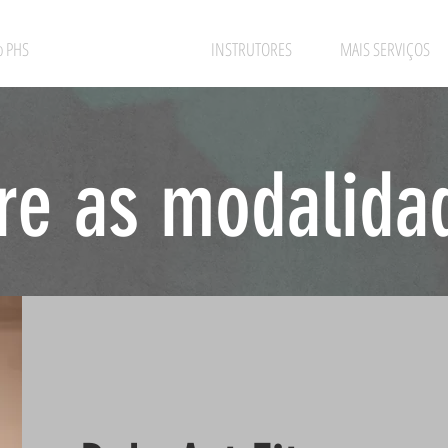
o PHS
MODALIDADES
INSTRUTORES
MAIS SERVIÇOS
re as modalida